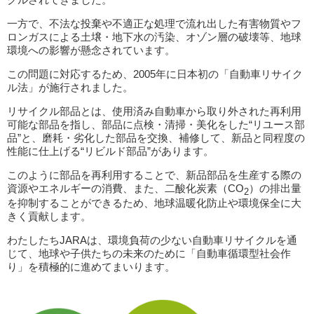
一方で、不法な投棄や不適正な処理で流れ出した有害物質やフ
ロンガスによる土壌・地下水の汚染、オゾン層の破壊等、地球
環境への影響が懸念されています。
この問題に対応するため、2005年に日本初の「自動車リサイク
ル法」が施行されました。
リサイクル部品とは、使用済み自動車から取り外された再利用
可能な部品を指し、部品に点検・清掃・美化をした“リユース部
品”と、磨耗・劣化した部品を交換、補修して、新品と同程度の
性能に仕上げる“リビルド部品”があります。
このように部品を再利用することで、新品部品を生産する際の
資源やエネルギーの消費、また、二酸化炭素（CO
）の排出量
2
を抑制することができるため、地球温暖化防止や環境保全に大
きく貢献します。
わたしたちJARAは、環境負荷の少ない自動車リサイクルを通
じて、地球や子供たちの未来のために「自動車循環型社会作
り」を積極的に進めてまいります。